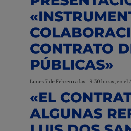
PRESENTACIÓ
«INSTRUMEN
COLABORACI
CONTRATO D
PÚBLICAS»
Lunes 7 de Febrero a las 19:30 horas, en e
«EL CONTRA
ALGUNAS RE
LUIS DOS SA