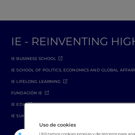
IE - REINVENTING HI
IE BUSINESS SCHOOL
IE SCHOOL OF POLITICS, ECONOMICS AND GLOBAL AFFAIR
IE LIFELONG LEARNING
FUNDACIÓN IE
IE EDU
IE SUMMER SCHOOL
Uso de cookies
Utilizamos cookies propias y de terceros para anal