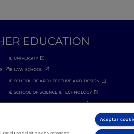
GHER EDUCATION
IE UNIVERSITY
S
IE LAW SCHOOL
IE SCHOOL OF ARCHITECTURE AND DESIGN
IE SCHOOL OF SCIENCE & TECHNOLOGY
IE SCHOOL OF ARTS & HUMANITIES
Aceptar cooki
izar el uso del sitio web y mostrarte