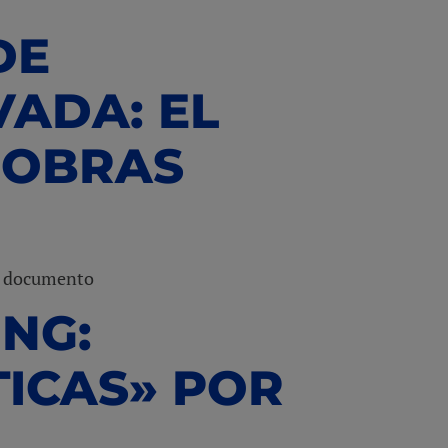
DE
ADA: EL
 OBRAS
er documento
NG:
ICAS» POR