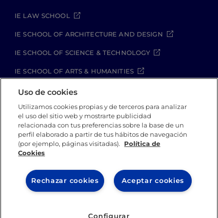
IE LAW SCHOOL
IE SCHOOL OF ARCHITECTURE AND DESIGN
IE SCHOOL OF SCIENCE & TECHNOLOGY
IE SCHOOL OF ARTS & HUMANITIES
Uso de cookies
Utilizamos cookies propias y de terceros para analizar
Aviso legal
Política de Privacidad
el uso del sitio web y mostrarte publicidad
Política de Cookies
Política de seguridad
relacionada con tus preferencias sobre la base de un
Student Academic Standards
Canal Compliance
perfil elaborado a partir de tus hábitos de navegación
(por ejemplo, páginas visitadas).
Política de
Cookies
IE University 2026
Rechazar cookies
Aceptar cookies
Configurar