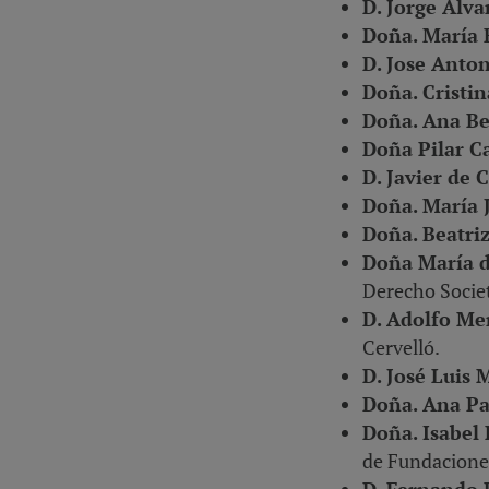
D. Jorge Álva
Doña. María 
D. Jose Anto
Doña. Cristi
Doña. Ana B
Doña Pilar C
D. Javier de
Doña. María 
Doña. Beatri
Doña María d
Derecho Societ
D. Adolfo M
Cervelló.
D. José Luis
Doña. Ana Pa
Doña. Isabel
de Fundacione
D. Fernando 