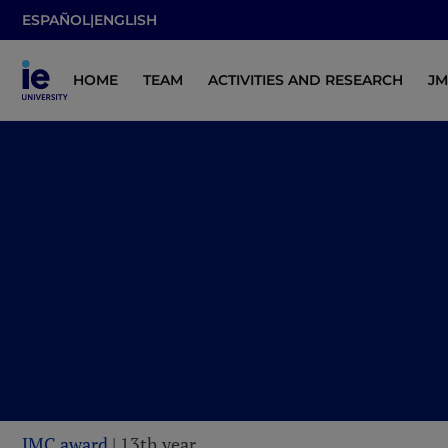
ESPAÑOL
|
ENGLISH
HOME
TEAM
ACTIVITIES AND RESEARCH
J
JMC award
| 13th year