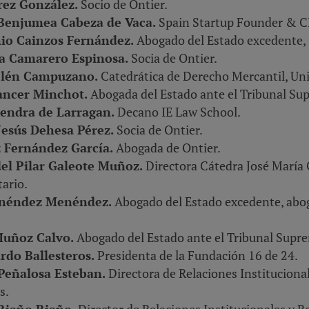
rez González.
Socio de Ontier.
Benjumea Cabeza de Vaca.
Spain Startup Founder & C
nio Cainzos Fernández.
Abogado del Estado excedente, 
na Camarero Espinosa.
Socia de Ontier.
elén Campuzano.
Catedrática de Derecho Mercantil, Un
ancer Minchot.
Abogada del Estado ante el Tribunal Su
 Cendra de Larragan.
Decano IE Law School.
Jesús Dehesa Pérez.
Socia de Ontier.
z Fernández García.
Abogada de Ontier.
el Pilar Galeote Muñoz.
Directora Cátedra José María 
ario.
enéndez Menéndez.
Abogado del Estado excedente, aboga
 Muñoz Calvo.
Abogado del Estado ante el Tribunal Supr
rdo Ballesteros.
Presidenta de la Fundación 16 de 24.
 Peñalosa Esteban.
Directora de Relaciones Institucional
s.
Riaño Riaño.
Director de Relaciones Institucionales y R